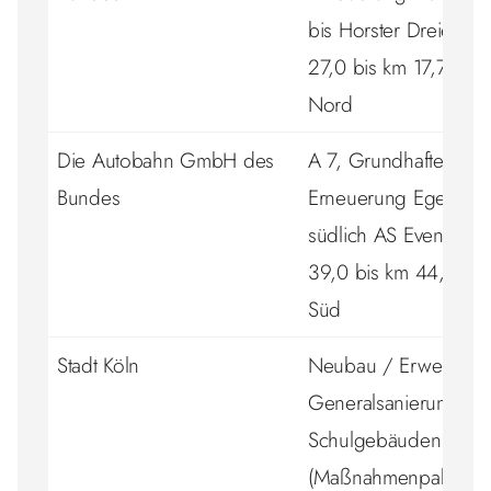
bis Horster Dreieck (
27,0 bis km 17,7), Rif
Nord
Die Autobahn GmbH des
A 7, Grundhafte
Bundes
Erneuerung Egestorf 
südlich AS Evendorf 
39,0 bis km 44,5), Ri
Süd
Stadt Köln
Neubau / Erweiterun
Generalsanierung vo
Schulgebäuden
(Maßnahmenpaket